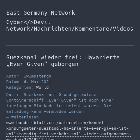
Zum
Inhalt
East Germany Network
springen
Cyber</>Devil
Network/Nachrichten/Kommentare/Videos
Suezkanal wieder frei: Havarierte
„Ever Given“ geborgen
Autor: wwwmastergn
Datum: 4. Mai 2021
Kategorien:
World
Das im Suezkanal auf Grund gelaufene
Containerschiff „Ever Given“ ist nach einer
tagelangen Blockade freigelegt worden. Die
Entladung kann vermieden werden.
— Weiterlesen
www.handelsblatt.com/unternehmen/handel-
konsumgueter/suezkanal-havarierte-ever-given-ist-
vollstaendig-frei-verkehr-soll-wieder-aufgenommen-
werden/27049512.html