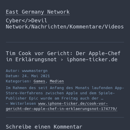
Zum
Inhalt
East Germany Network
springen
Cyber</>Devil
Network/Nachrichten/Kommentare/Videos
Tim Cook vor Gericht: Der Apple-Chef
in Erklärungsnot › iphone-ticker.de
Autor: wwwmastergn
Datum: 24. Mai 2021
Kategorien:
Games
,
Medien
Im Rahmen des seit Anfang des Monats laufenden App-
Store-Verfahrens zwischen Apple und dem Spiele-
Publisher Epic wurde am Freitag auch der …
— Weiterlesen
www.iphone-ticker.de/cook-vor-
gericht-der-apple-chef-in-erklaerungsnot-174779/
Schreibe einen Kommentar