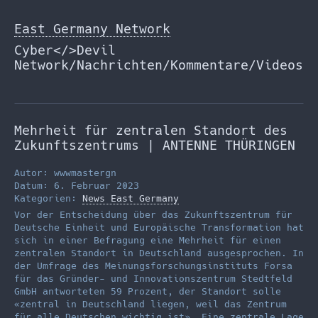
Zum
Inhalt
East Germany Network
springen
Cyber</>Devil
Network/Nachrichten/Kommentare/Videos
Mehrheit für zentralen Standort des
Zukunftszentrums | ANTENNE THÜRINGEN
Autor: wwwmastergn
Datum: 6. Februar 2023
Kategorien:
News East Germany
Vor der Entscheidung über das Zukunftszentrum für
Deutsche Einheit und Europäische Transformation hat
sich in einer Befragung eine Mehrheit für einen
zentralen Standort in Deutschland ausgesprochen. In
der Umfrage des Meinungsforschungsinstituts Forsa
für das Gründer- und Innovationszentrum Stedtfeld
GmbH antworteten 59 Prozent, der Standort solle
«zentral in Deutschland liegen, weil das Zentrum
für alle Deutschen wichtig ist». Eine zentrale Lage